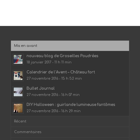
Mis en avant
nouveau blog de Groseilles Poudrées
18 janvier 2017 - 11 h 11 min
Calendrier de l’Avent – Château fort
27 novembre 2016 - 15 h 52 min
Bullet Journal
27 novembre 2016 - 16 h 07 min
DIY Halloween : guirlande lumineuse fantômes
27 novembre 2016 - 16 h 29 min
Récent
Commentaires