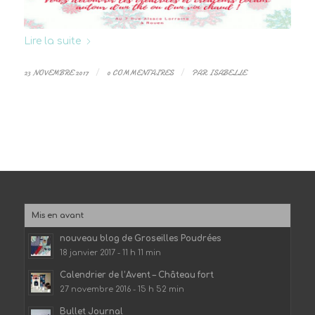
Lire la suite
23 NOVEMBRE 2017
/
0 COMMENTAIRES
/
PAR
ISABELLE
Mis en avant
nouveau blog de Groseilles Poudrées
18 janvier 2017 - 11 h 11 min
Calendrier de l’Avent – Château fort
27 novembre 2016 - 15 h 52 min
Bullet Journal