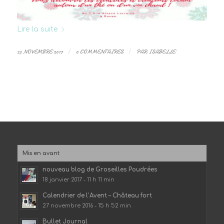
Lire la suite
23 NOVEMBRE 2017
/
0 COMMENTAIRES
/
PAR
ISABELLE
Mis en avant
nouveau blog de Groseilles Poudrées
18 janvier 2017 - 11 h 11 min
Calendrier de l’Avent – Château fort
27 novembre 2016 - 15 h 52 min
Bullet Journal