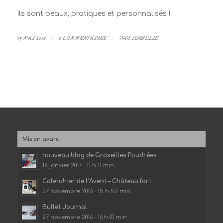
Ils sont beaux, pratiques et personnalisés !
15 MAI 2018
/
0 COMMENTAIRES
/
PAR
ISABELLE
Mis en avant
nouveau blog de Groseilles Poudrées
18 janvier 2017 - 11 h 11 min
Calendrier de l’Avent – Château fort
27 novembre 2016 - 15 h 52 min
Bullet Journal
27 novembre 2016 - 16 h 07 min