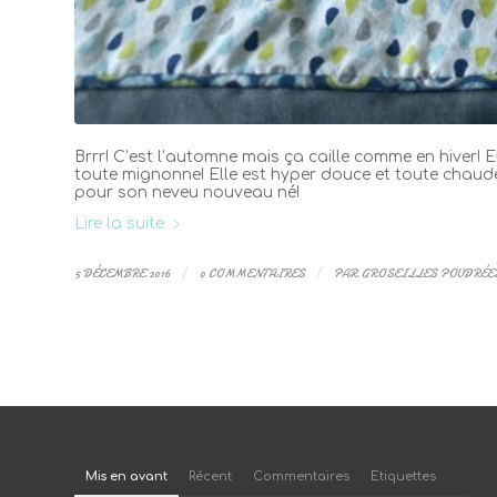
Brrr! C’est l’automne mais ça caille comme en hiver!
toute mignonne! Elle est hyper douce et toute chaude
pour son neveu nouveau né!
Lire la suite
5 DÉCEMBRE 2016
/
0 COMMENTAIRES
/
PAR
GROSEILLES POUDRÉE
Mis en avant
Récent
Commentaires
Etiquettes