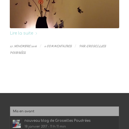
Lire la suite
27 NOVEMBRE 2016
/
0 COMMENTAIRES
/
PAR
GROSEILLES
POUDRÉES
Mis en avant
nouveau blog de Groseilles Poudrées
18 janvier 2017 - 11 h 11 min