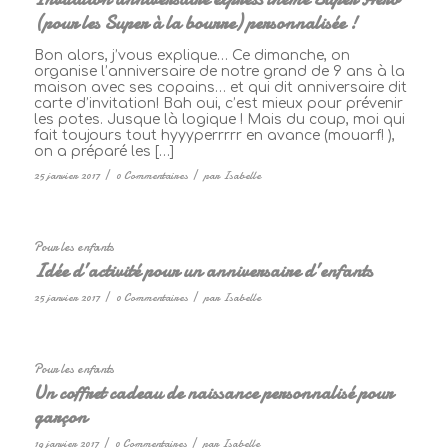
(pour les Super à la bourre) personnalisée !
Bon alors, j’vous explique… Ce dimanche, on
organise l’anniversaire de notre grand de 9 ans à la
maison avec ses copains… et qui dit anniversaire dit
carte d’invitation! Bah oui, c’est mieux pour prévenir
les potes. Jusque là logique ! Mais du coup, moi qui
fait toujours tout hyyyperrrrr en avance (mouarf! ),
on a préparé les […]
25 janvier 2017
/
0 Commentaires
/
par
Isabelle
Pour les enfants
Idée d’activité pour un anniversaire d’enfants
25 janvier 2017
/
0 Commentaires
/
par
Isabelle
Pour les enfants
Un coffret cadeau de naissance personnalisé pour
garçon
19 janvier 2017
/
0 Commentaires
/
par
Isabelle