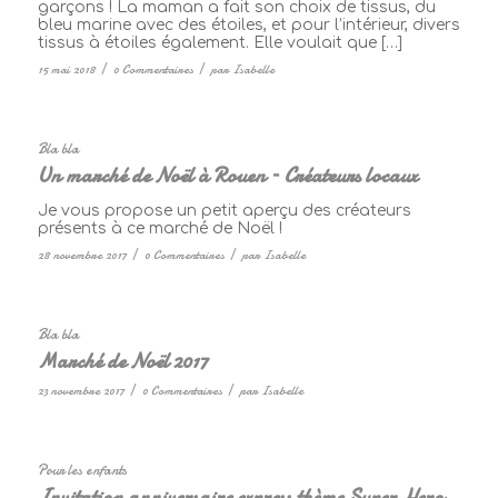
garçons ! La maman a fait son choix de tissus, du
bleu marine avec des étoiles, et pour l’intérieur, divers
tissus à étoiles également. Elle voulait que […]
15 mai 2018
/
0 Commentaires
/
par
Isabelle
Bla bla
Un marché de Noël à Rouen – Créateurs locaux
Je vous propose un petit aperçu des créateurs
présents à ce marché de Noël !
28 novembre 2017
/
0 Commentaires
/
par
Isabelle
Bla bla
Marché de Noël 2017
23 novembre 2017
/
0 Commentaires
/
par
Isabelle
Pour les enfants
Invitation anniversaire express thème Super Hero