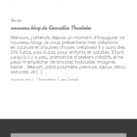
Bla bla
nouveau blog de Groseilles Poudrées
Wahooo, j’attends depuis un moment d’inaugurer ce
nouveau blog! Je vous présenterai mes créations
en couture et d’autres choses créatives! Il y aura des
DIY, tutos, pas à pas pour enfants et adultes. Etant
jusqu’à il y a peu, animatrice d’ateliers créatifs, je ne
peux m’empêcher de bricoler, bidouiller, imaginer,
tester… Wepam, pâte polymère, peinture, bijoux, déco,
astuces! Je […]
18 janvier 2017
/
1 Commentaire
/
par
Isabelle