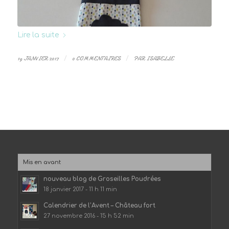
Lire la suite
19 JANVIER 2017
/
0 COMMENTAIRES
/
PAR
ISABELLE
Mis en avant
nouveau blog de Groseilles Poudrées
18 janvier 2017 - 11 h 11 min
Calendrier de l’Avent – Château fort
27 novembre 2016 - 15 h 52 min