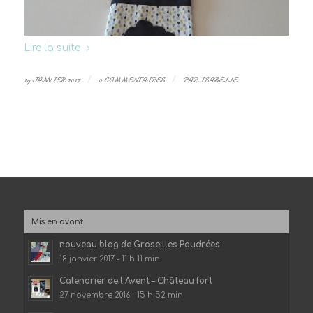
Lire la suite
19 JANVIER 2017
/
0 COMMENTAIRES
/
PAR
ISABELLE
Mis en avant
nouveau blog de Groseilles Poudrées
18 janvier 2017 - 11 h 11 min
Calendrier de l’Avent – Château fort
27 novembre 2016 - 15 h 52 min